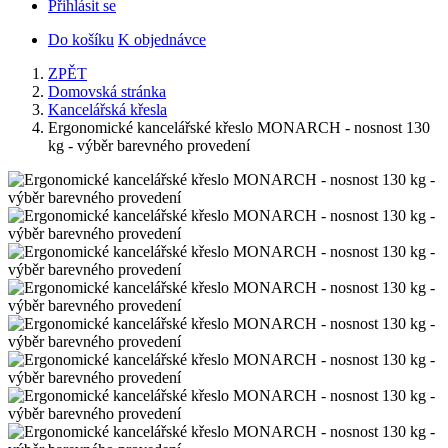
Přihlásit se
Do košíku
K objednávce
ZPĚT
Domovská stránka
Kancelářská křesla
Ergonomické kancelářské křeslo MONARCH - nosnost 130
kg - výběr barevného provedení