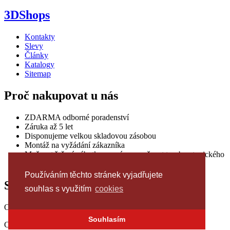
3DShops
Kontakty
Slevy
Články
Katalogy
Sitemap
Proč nakupovat u nás
ZDARMA odborné poradenství
Záruka až 5 let
Disponujeme velkou skladovou zásobou
Montáž na vyžádání zákazníka
Možnost řešení nábytku na míru a možnost tvorby atypického
řešení podle individuálních požadavků
Používáním těchto stránek vyjadřujete
Sledujte nás
souhlas s využitím
cookies
Odkazy na další obchody
Souhlasím
Copyright © 2005-2026 3DShops