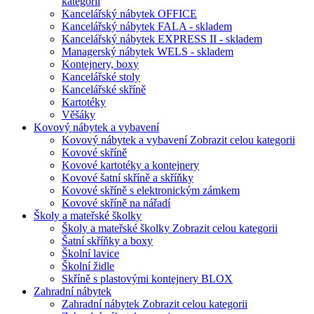
kategorii
Kancelářský nábytek OFFICE
Kancelářský nábytek FALA - skladem
Kancelářský nábytek EXPRESS II - skladem
Managerský nábytek WELS - skladem
Kontejnery, boxy
Kancelářské stoly
Kancelářské skříně
Kartotéky
Věšáky
Kovový nábytek a vybavení
Kovový nábytek a vybavení
Zobrazit celou kategorii
Kovové skříně
Kovové kartotéky a kontejnery
Kovové šatní skříně a skříňky
Kovové skříně s elektronickým zámkem
Kovové skříně na nářadí
Školy a mateřské školky
Školy a mateřské školky
Zobrazit celou kategorii
Šatní skříňky a boxy
Školní lavice
Školní židle
Skříně s plastovými kontejnery BLOX
Zahradní nábytek
Zahradní nábytek
Zobrazit celou kategorii