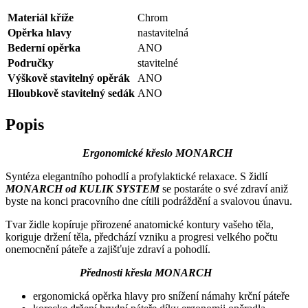
Materiál kříže
Chrom
Opěrka hlavy
nastavitelná
Bederní opěrka
ANO
Područky
stavitelné
Výškově stavitelný opěrák
ANO
Hloubkově stavitelný sedák
ANO
Popis
Ergonomické křeslo MONARCH
Syntéza elegantního pohodlí a profylaktické relaxace. S židlí
MONARCH od KULIK SYSTEM
se postaráte o své zdraví aniž
byste na konci pracovního dne cítili podráždění a svalovou únavu.
Tvar židle kopíruje přirozené anatomické kontury vašeho těla,
koriguje držení těla, předchází vzniku a progresi velkého počtu
onemocnění páteře a zajišťuje zdraví a pohodlí.
Přednosti křesla MONARCH
ergonomická opěrka hlavy pro snížení námahy krční páteře