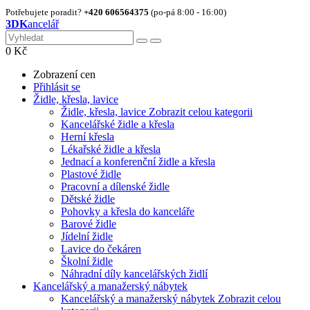
Potřebujete poradit?
+420 606564375
(po-pá 8:00 - 16:00)
3DK
ancelář
0
Kč
Zobrazení cen
Přihlásit se
Židle, křesla, lavice
Židle, křesla, lavice
Zobrazit celou kategorii
Kancelářské židle a křesla
Herní křesla
Lékařské židle a křesla
Jednací a konferenční židle a křesla
Plastové židle
Pracovní a dílenské židle
Dětské židle
Pohovky a křesla do kanceláře
Barové židle
Jídelní židle
Lavice do čekáren
Školní židle
Náhradní díly kancelářských židlí
Kancelářský a manažerský nábytek
Kancelářský a manažerský nábytek
Zobrazit celou