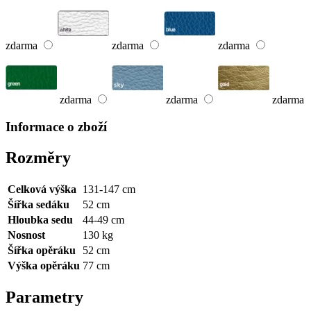
zdarma
zdarma
zdarma
zdarma
zdarma
zdarma
Informace o zboží
Rozměry
Celková výška
131-147 cm
Šířka sedáku
52 cm
Hloubka sedu
44-49 cm
Nosnost
130 kg
Šířka opěráku
52 cm
Výška opěráku
77 cm
Parametry