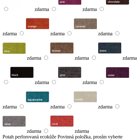
zdarma
zdarma
zdarma
zdarma
zdarma
zdarma
zdarma
zdarma
zdarma
zdarma
zdarma
zdarma
zdarma
zdarma
zdarma
Potah perforovaná ecokůže
Povinná položka, prosím vyberte