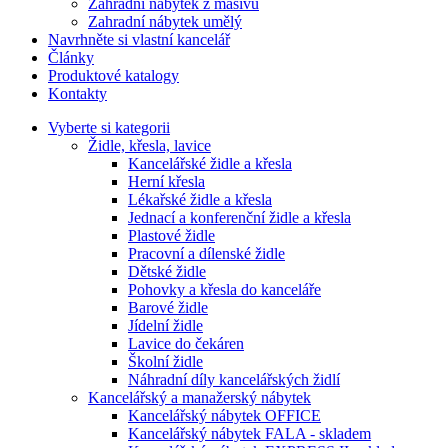
Zahradní nábytek z masivu
Zahradní nábytek umělý
Navrhněte si vlastní kancelář
Články
Produktové katalogy
Kontakty
Vyberte si kategorii
Židle, křesla, lavice
Kancelářské židle a křesla
Herní křesla
Lékařské židle a křesla
Jednací a konferenční židle a křesla
Plastové židle
Pracovní a dílenské židle
Dětské židle
Pohovky a křesla do kanceláře
Barové židle
Jídelní židle
Lavice do čekáren
Školní židle
Náhradní díly kancelářských židlí
Kancelářský a manažerský nábytek
Kancelářský nábytek OFFICE
Kancelářský nábytek FALA - skladem