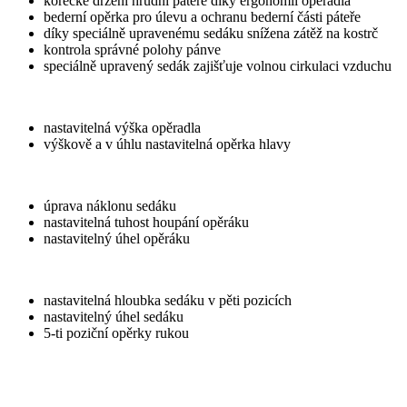
korecke držení hrudní páteře díky ergonomii opěradla
bederní opěrka pro úlevu a ochranu bederní části páteře
díky speciálně upravenému sedáku snížena zátěž na kostrč
kontrola správné polohy pánve
speciálně upravený sedák zajišťuje volnou cirkulaci vzduchu
nastavitelná výška opěradla
výškově a v úhlu nastavitelná opěrka hlavy
úprava náklonu sedáku
nastavitelná tuhost houpání opěráku
nastavitelný úhel opěráku
nastavitelná hloubka sedáku v pěti pozicích
nastavitelný úhel sedáku
5-ti poziční opěrky rukou