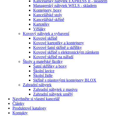
Kancelářský nábytek EXPRESS II - skladem
Managerský nábytek WELS - skladem
Kontejnery, boxy
Kancelářské stoly
Kancelářské skříně
Kartotéky
Věšáky
Kovový nábytek a vybavení
Kovové skříně
Kovové kartotéky a kontejnery
Kovové šatní skříně a skříňky
Kovové skříně s elektronickým zámkem
Kovové skříně na nářadí
Školy a mateřské školky
Šatní skříňky a boxy
Školní lavice
Školní židle
Skříně s plastovými kontejnery BLOX
Zahradní nábytek
Zahradní nábytek z masivu
Zahradní nábytek umělý
Navrhněte si vlastní kancelář
Články
Produktové katalogy
Kontakty