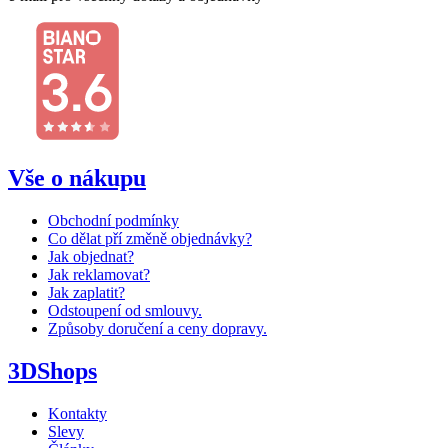
Vše o nákupu
Obchodní podmínky
Co dělat pří změně objednávky?
Jak objednat?
Jak reklamovat?
Jak zaplatit?
Odstoupení od smlouvy.
Způsoby doručení a ceny dopravy.
3DShops
Kontakty
Slevy