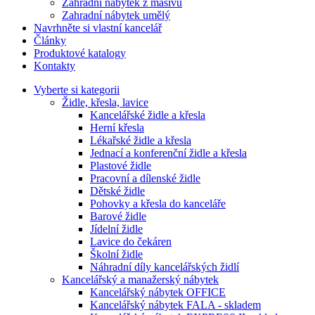
Zahradní nábytek z masivu
Zahradní nábytek umělý
Navrhněte si vlastní kancelář
Články
Produktové katalogy
Kontakty
Vyberte si kategorii
Židle, křesla, lavice
Kancelářské židle a křesla
Herní křesla
Lékařské židle a křesla
Jednací a konferenční židle a křesla
Plastové židle
Pracovní a dílenské židle
Dětské židle
Pohovky a křesla do kanceláře
Barové židle
Jídelní židle
Lavice do čekáren
Školní židle
Náhradní díly kancelářských židlí
Kancelářský a manažerský nábytek
Kancelářský nábytek OFFICE
Kancelářský nábytek FALA - skladem