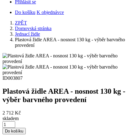
Přihlásit se
Do košíku
K objednávce
ZPĚT
Domovská stránka
Jednací židle
Plastová židle AREA - nosnost 130 kg - výběr barvného
provedení
ID003807
Plastová židle AREA - nosnost 130 kg -
výběr barvného provedení
2 712 Kč
skladem
Do košíku