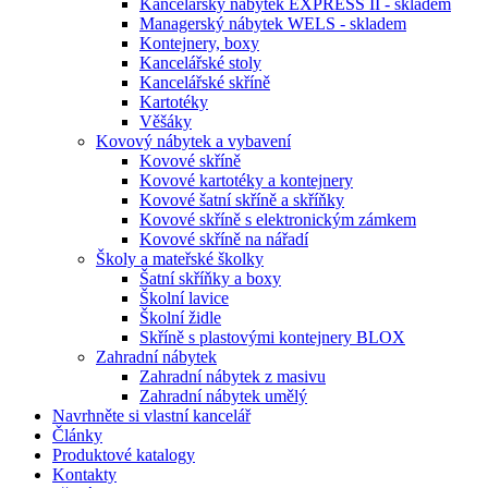
Kancelářský nábytek EXPRESS II - skladem
Managerský nábytek WELS - skladem
Kontejnery, boxy
Kancelářské stoly
Kancelářské skříně
Kartotéky
Věšáky
Kovový nábytek a vybavení
Kovové skříně
Kovové kartotéky a kontejnery
Kovové šatní skříně a skříňky
Kovové skříně s elektronickým zámkem
Kovové skříně na nářadí
Školy a mateřské školky
Šatní skříňky a boxy
Školní lavice
Školní židle
Skříně s plastovými kontejnery BLOX
Zahradní nábytek
Zahradní nábytek z masivu
Zahradní nábytek umělý
Navrhněte si vlastní kancelář
Články
Produktové katalogy
Kontakty