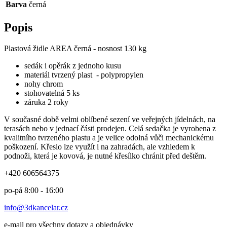
Barva
černá
Popis
Plastová židle AREA černá - nosnost 130 kg
sedák i opěrák z jednoho kusu
materiál tvrzený plast - polypropylen
nohy chrom
stohovatelná 5 ks
záruka 2 roky
V současné době velmi oblíbené sezení ve veřejných jídelnách, na
terasách nebo v jednací části prodejen. Celá sedačka je vyrobena z
kvalitního tvrzeného plastu a je velice odolná vůči mechanickému
poškození. Křeslo lze využít i na zahradách, ale vzhledem k
podnoži, která je kovová, je nutné křesílko chránit před deštěm.
+420 606564375
po-pá 8:00 - 16:00
info@3dkancelar.cz
e-mail pro všechny dotazy a objednávky