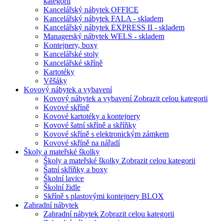
kategorii
Kancelářský nábytek OFFICE
Kancelářský nábytek FALA - skladem
Kancelářský nábytek EXPRESS II - skladem
Managerský nábytek WELS - skladem
Kontejnery, boxy
Kancelářské stoly
Kancelářské skříně
Kartotéky
Věšáky
Kovový nábytek a vybavení
Kovový nábytek a vybavení
Zobrazit celou kategorii
Kovové skříně
Kovové kartotéky a kontejnery
Kovové šatní skříně a skříňky
Kovové skříně s elektronickým zámkem
Kovové skříně na nářadí
Školy a mateřské školky
Školy a mateřské školky
Zobrazit celou kategorii
Šatní skříňky a boxy
Školní lavice
Školní židle
Skříně s plastovými kontejnery BLOX
Zahradní nábytek
Zahradní nábytek
Zobrazit celou kategorii