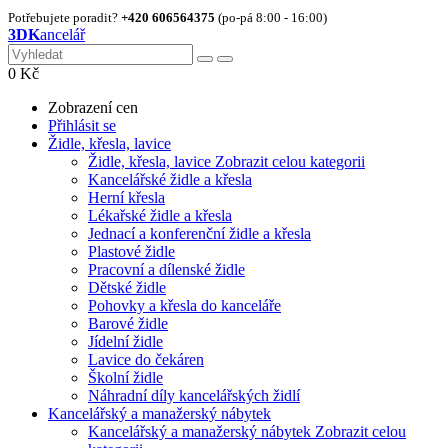
Potřebujete poradit?
+420 606564375
(po-pá 8:00 - 16:00)
3DK
ancelář
0
Kč
Zobrazení cen
Přihlásit se
Židle, křesla, lavice
Židle, křesla, lavice
Zobrazit celou kategorii
Kancelářské židle a křesla
Herní křesla
Lékařské židle a křesla
Jednací a konferenční židle a křesla
Plastové židle
Pracovní a dílenské židle
Dětské židle
Pohovky a křesla do kanceláře
Barové židle
Jídelní židle
Lavice do čekáren
Školní židle
Náhradní díly kancelářských židlí
Kancelářský a manažerský nábytek
Kancelářský a manažerský nábytek
Zobrazit celou