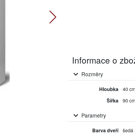
Informace o zbo
Rozměry
Hloubka
40 c
Šířka
90 c
Parametry
Barva dveří
šedá