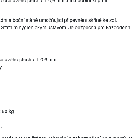
 ocelového plechu tl. 0,6 mm a má odolnost proti
zadní a boční stěně umožňující připevnění skříně ke zdi.
ná Státním hygienickým ústavem. Je bezpečná pro každodenní
celového plechu tl. 0,6 mm
vy
i
ž 50 kg
,