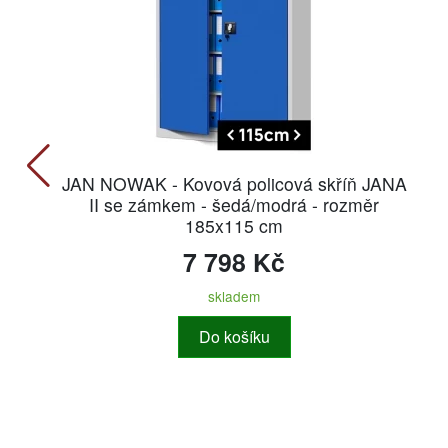
JAN NOWAK - Kovová policová skříň JANA
II se zámkem - šedá/modrá - rozměr
185x115 cm
7 798 Kč
skladem
Do košíku