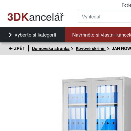
Potř
ancelář
3DK
Vyberte si kategorii
Navrhněte si vlastní kancel
ZPĚT
Domovská stránka
Kovové skříně
JAN NOWA