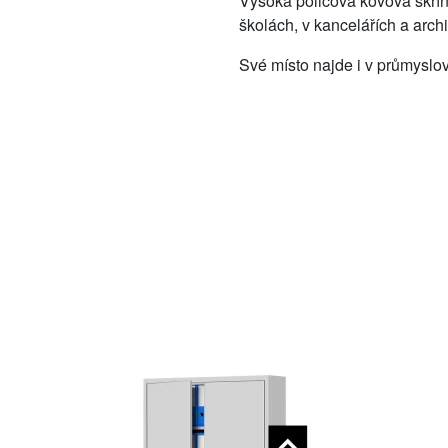
​Vysoká policová kovová skří
školách, v kancelářích a arc
Své místo najde i v průmyslov
​
​