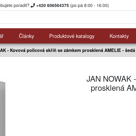
ebujete poradit?
+420 606564375
(po-pá 8:00 - 16:00)
ář
Články
Produktové katalogy
Kontakty
K - Kovová policová skříň se zámkem prosklená AMELIE - šedá
JAN NOWAK - 
prosklená AM