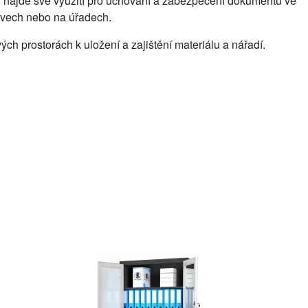
ň najde své využití pro uchování a zabezpečení dokumentů ve
hivech nebo na úřadech.
ých prostorách k uložení a zajištění materiálu a nářadí.