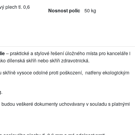
ý plech tl. 0,6
Nosnost polic
50 kg
lie
– praktické a stylové řešení úložného místa pro kanceláře i
ko dílenská skříň nebo skříň zdravotnická.
u skříně vysoce odolné proti poškození, natřeny ekologickým
g.
u
budou veškeré dokumenty uchovávany v souladu s platnými