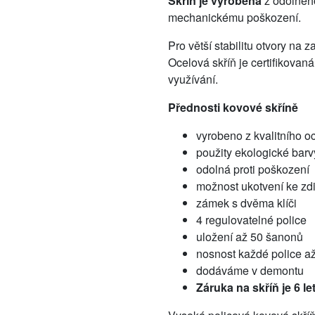
Skříň je vyrobená
z odolného
mechanickému poškození.
Pro větší stabilitu otvory na 
Ocelová skříň je certifikova
využívání.
Přednosti kovové skříně
vyrobeno z kvalitního o
použity ekologické bar
odolná proti poškození
možnost ukotvení ke zd
zámek s dvěma klíči
4 regulovatelné police
uložení až 50 šanonů
nosnost každé police a
dodáváme v demontu
Záruka na skříň je 6 let