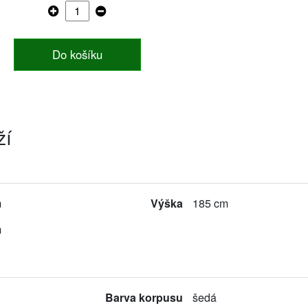
Do košíku
ží
m
Výška
185 cm
m
Barva korpusu
šedá