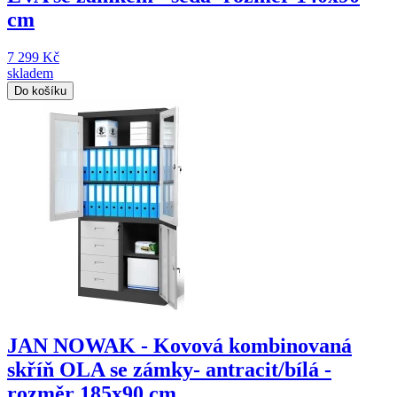
cm
7 299 Kč
skladem
Do košíku
JAN NOWAK - Kovová kombinovaná
skříň OLA se zámky- antracit/bílá -
rozměr 185x90 cm