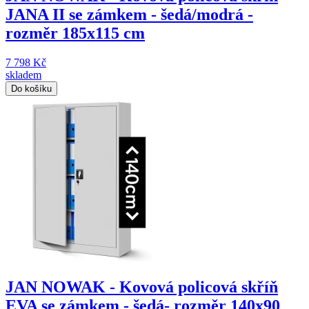
JANA II se zámkem - šedá/modrá -
rozměr 185x115 cm
7 798 Kč
skladem
Do košíku
JAN NOWAK - Kovová policová skříň
EVA se zámkem - šedá- rozměr 140x90