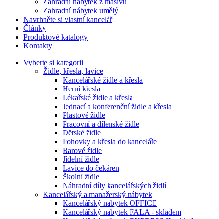
Zahradní nábytek z masivu
Zahradní nábytek umělý
Navrhněte si vlastní kancelář
Články
Produktové katalogy
Kontakty
Vyberte si kategorii
Židle, křesla, lavice
Kancelářské židle a křesla
Herní křesla
Lékařské židle a křesla
Jednací a konferenční židle a křesla
Plastové židle
Pracovní a dílenské židle
Dětské židle
Pohovky a křesla do kanceláře
Barové židle
Jídelní židle
Lavice do čekáren
Školní židle
Náhradní díly kancelářských židlí
Kancelářský a manažerský nábytek
Kancelářský nábytek OFFICE
Kancelářský nábytek FALA - skladem