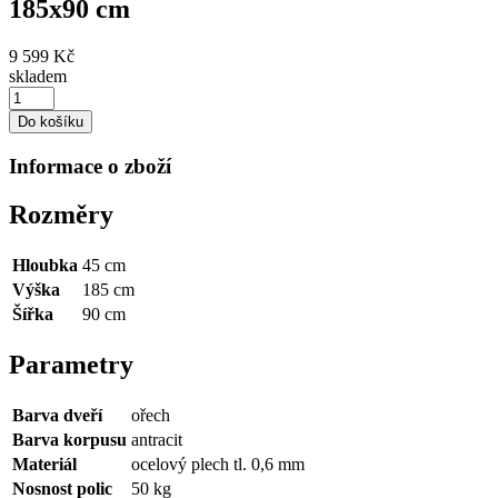
185x90 cm
9 599 Kč
skladem
Do košíku
Informace o zboží
Rozměry
Hloubka
45 cm
Výška
185 cm
Šířka
90 cm
Parametry
Barva dveří
ořech
Barva korpusu
antracit
Materiál
ocelový plech tl. 0,6 mm
Nosnost polic
50 kg