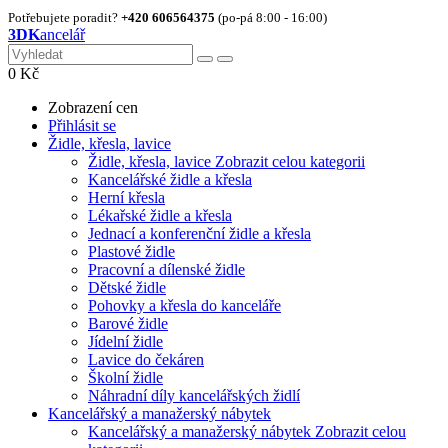
Potřebujete poradit?
+420 606564375
(po-pá 8:00 - 16:00)
3DK
ancelář
0
Kč
Zobrazení cen
Přihlásit se
Židle, křesla, lavice
Židle, křesla, lavice
Zobrazit celou kategorii
Kancelářské židle a křesla
Herní křesla
Lékařské židle a křesla
Jednací a konferenční židle a křesla
Plastové židle
Pracovní a dílenské židle
Dětské židle
Pohovky a křesla do kanceláře
Barové židle
Jídelní židle
Lavice do čekáren
Školní židle
Náhradní díly kancelářských židlí
Kancelářský a manažerský nábytek
Kancelářský a manažerský nábytek
Zobrazit celou