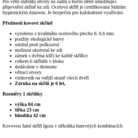
Pro větší stabilitu otvory na zadní a boční stěně umožňující
připevnění skříně ke zdi. Ocelová skříň je certifikovaná Státním
hygienickým ústavem. Je bezpečná pro každodenní využívání.
Přednosti kovové skříně
vyrobeno z kvalitního ocelového plechu tl. 0,6 mm
použity ekologické barvy
odolná proti poškození
možnost ukotvení ke zdi
zámek s dvěma klíči ke každé skříňce
celkem 6 skříněk v bloku
dodáváme v demontu
větrací otvory
vizitovník na vnější straně všech dveří
Záruka na skříň je 6 let,
​Rozměry 1 skříňky
výška 84 cm
šířka 23 cm
hloubka 42 cm
Kovovou šatní skříň Igora v několika barevných kombinacích