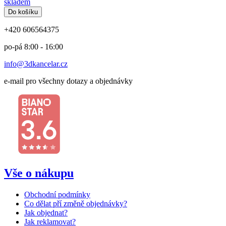
skladem
Do košíku
+420 606564375
po-pá 8:00 - 16:00
info@3dkancelar.cz
e-mail pro všechny dotazy a objednávky
Vše o nákupu
Obchodní podmínky
Co dělat pří změně objednávky?
Jak objednat?
Jak reklamovat?