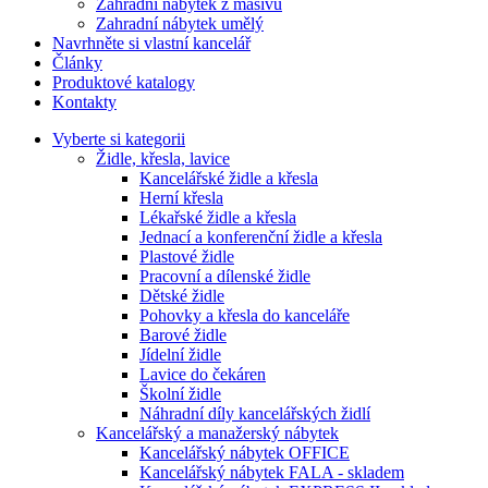
Zahradní nábytek z masivu
Zahradní nábytek umělý
Navrhněte si vlastní kancelář
Články
Produktové katalogy
Kontakty
Vyberte si kategorii
Židle, křesla, lavice
Kancelářské židle a křesla
Herní křesla
Lékařské židle a křesla
Jednací a konferenční židle a křesla
Plastové židle
Pracovní a dílenské židle
Dětské židle
Pohovky a křesla do kanceláře
Barové židle
Jídelní židle
Lavice do čekáren
Školní židle
Náhradní díly kancelářských židlí
Kancelářský a manažerský nábytek
Kancelářský nábytek OFFICE
Kancelářský nábytek FALA - skladem