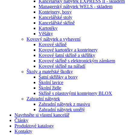
Kancelářský nábytek EXPRESS II - skladem
Managerský nábytek WELS - skladem
Kontejnery, boxy
Kancelářské stoly
Kancelářské skříně
Kartotéky
Věšáky
Kovový nábytek a vybavení
Kovové skříně
Kovové kartotéky a kontejnery
Kovové šatní skříně a skříňky
Kovové skříně s elektronickým zámkem
Kovové skříně na nářadí
Školy a mateřské školky
Šatní skříňky a boxy
Školní lavice
Školní židle
Skříně s plastovými kontejnery BLOX
Zahradní nábytek
Zahradní nábytek z masivu
Zahradní nábytek umělý
Navrhněte si vlastní kancelář
Články
Produktové katalogy
Kontakty