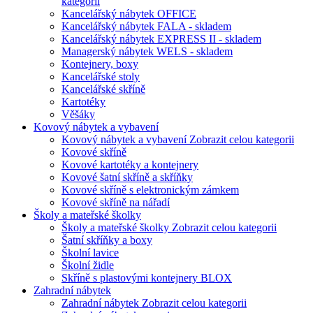
kategorii
Kancelářský nábytek OFFICE
Kancelářský nábytek FALA - skladem
Kancelářský nábytek EXPRESS II - skladem
Managerský nábytek WELS - skladem
Kontejnery, boxy
Kancelářské stoly
Kancelářské skříně
Kartotéky
Věšáky
Kovový nábytek a vybavení
Kovový nábytek a vybavení
Zobrazit celou kategorii
Kovové skříně
Kovové kartotéky a kontejnery
Kovové šatní skříně a skříňky
Kovové skříně s elektronickým zámkem
Kovové skříně na nářadí
Školy a mateřské školky
Školy a mateřské školky
Zobrazit celou kategorii
Šatní skříňky a boxy
Školní lavice
Školní židle
Skříně s plastovými kontejnery BLOX
Zahradní nábytek
Zahradní nábytek
Zobrazit celou kategorii