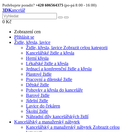
Potřebujete poradit?
+420 606564375
(po-pá 8:00 - 16:00)
3DK
ancelář
0
Kč
Zobrazení cen
Přihlásit se
Židle, křesla, lavice
Židle, křesla, lavice
Zobrazit celou kategorii
Kancelářské židle a křesla
Herní křesla
Lékařské židle a křesla
Jednací a konferenční židle a křesla
Plastové židle
Pracovní a dílenské židle
Dětské židle
Pohovky a křesla do kanceláře
Barové židle
Jídelní židle
Lavice do čekáren
Školní židle
Náhradní díly kancelářských židlí
Kancelářský a manažerský nábytek
Kancelářský a manažerský nábytek
Zobrazit celou