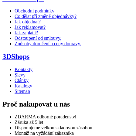
Obchodní podmínky
Co dělat pří změně objednávky?
Jak objednat?
Jak reklamovat?
Jak zaplatit?
Odstoupení od smlouvy.
Způsoby doručení a ceny dopravy.
3DShops
Kontakty
Slevy
Články
Katalogy
Sitemap
Proč nakupovat u nás
ZDARMA odborné poradenství
Záruka až 5 let
Disponujeme velkou skladovou zásobou
Montáž na vyžádání zákazníka