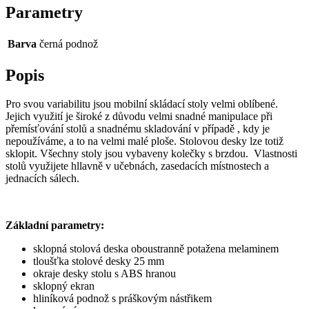
Parametry
Barva
černá podnož
Popis
Pro svou variabilitu jsou mobilní skládací stoly velmi oblíbené.
Jejich využití je široké z důvodu velmi snadné manipulace při
přemísťování stolů a snadnému skladování v případě , kdy je
nepoužíváme, a to na velmi malé ploše. Stolovou desky lze totiž
sklopit. Všechny stoly jsou vybaveny kolečky s brzdou. Vlastnosti
stolů využijete hllavně v učebnách, zasedacích místnostech a
jednacích sálech.
Základní parametry:
sklopná stolová deska oboustranně potažena melaminem
tloušťka stolové desky 25 mm
okraje desky stolu s ABS hranou
sklopný ekran
hliníková podnož s práškovým nástřikem