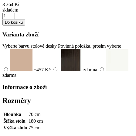
8 364 Kč
skladem
Do košíku
Varianta zboží
Vyberte barvu stolové desky
Povinná položka, prosím vyberte
+457 Kč
zdarma
zdarma
Informace o zboží
Rozměry
Hloubka
70 cm
Šířka stolu
180 cm
Výška stolu
75 cm