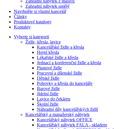
Zahradní nábytek z masivu
Zahradní nábytek umělý
Navrhněte si vlastní kancelář
Články
Produktové katalogy
Kontakty
Vyberte si kategorii
Židle, křesla, lavice
Kancelářské židle a křesla
Herní křesla
Lékařské židle a křesla
Jednací a konferenční židle a křesla
Plastové židle
Pracovní a dílenské židle
Dětské židle
Pohovky a křesla do kanceláře
Barové židle
Jídelní židle
Lavice do čekáren
Školní židle
Náhradní díly kancelářských židlí
Kancelářský a manažerský nábytek
Kancelářský nábytek OFFICE
Kancelářský nábytek FALA - skladem