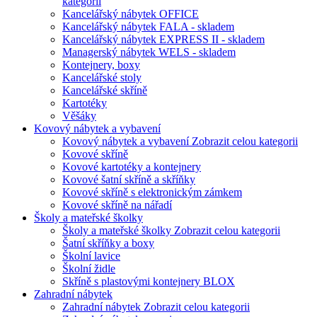
kategorii
Kancelářský nábytek OFFICE
Kancelářský nábytek FALA - skladem
Kancelářský nábytek EXPRESS II - skladem
Managerský nábytek WELS - skladem
Kontejnery, boxy
Kancelářské stoly
Kancelářské skříně
Kartotéky
Věšáky
Kovový nábytek a vybavení
Kovový nábytek a vybavení
Zobrazit celou kategorii
Kovové skříně
Kovové kartotéky a kontejnery
Kovové šatní skříně a skříňky
Kovové skříně s elektronickým zámkem
Kovové skříně na nářadí
Školy a mateřské školky
Školy a mateřské školky
Zobrazit celou kategorii
Šatní skříňky a boxy
Školní lavice
Školní židle
Skříně s plastovými kontejnery BLOX
Zahradní nábytek
Zahradní nábytek
Zobrazit celou kategorii