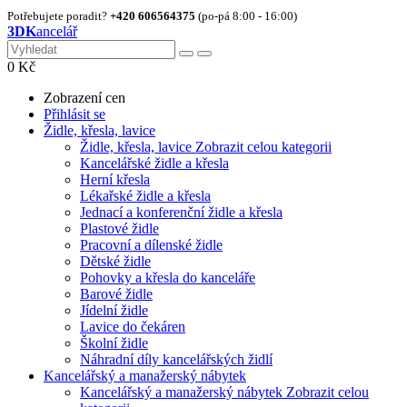
Potřebujete poradit?
+420 606564375
(po-pá 8:00 - 16:00)
3DK
ancelář
0
Kč
Zobrazení cen
Přihlásit se
Židle, křesla, lavice
Židle, křesla, lavice
Zobrazit celou kategorii
Kancelářské židle a křesla
Herní křesla
Lékařské židle a křesla
Jednací a konferenční židle a křesla
Plastové židle
Pracovní a dílenské židle
Dětské židle
Pohovky a křesla do kanceláře
Barové židle
Jídelní židle
Lavice do čekáren
Školní židle
Náhradní díly kancelářských židlí
Kancelářský a manažerský nábytek
Kancelářský a manažerský nábytek
Zobrazit celou