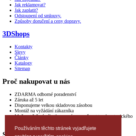
Jak reklamovat?
Jak zaplatit?
Odstoupení od smlouvy.
Způsoby doručení a ceny dopravy.
3DShops
Kontakty
Slevy
Články
Katalogy
Sitemap
Proč nakupovat u nás
ZDARMA odborné poradenství
Záruka až 5 let
Disponujeme velkou skladovou zásobou
Montáž na vyžádání zákazníka
Možnost řešení nábytku na míru a možnost tvorby atypického
řešení podle individuálních požadavků
Používáním těchto stránek vyjadřujete
Sledujte nás