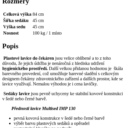
Rozměry
Celková výška
84 cm
Šířka sedáku
45 cm
Výška sedu
45 cm
Nosnost
100 kg / 1 místo
Popis
Plastové lavice do čekáren
jsou velice oblíbené a to z toho
důvodu, že jejich údržba je nenáročná z hlediska udržení
hygienického prostředí.
Další velkou přidanou hodnotou je škála
barevného provedení, což umožňuje barevné sladění s celkovým
designem čekárny zdravotnického zařízení a dalších prostor, kde se
lavice využívají. Nemalou výhodou je i cena lavičky.
Sedáky lavice
jsou pevně uchyceny ke stabilní kovové konstrukci
v šedé nebo černé barvě.
Přednosti lavice Multised IMP 130
pevná kovová konstrukce v šedé nebo černé barvě
výběr barvu plastových sedáků a opěradel