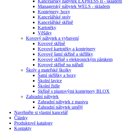
Kancelářský nábytek EXPRESS II - skladem
Managerský nábytek WELS - skladem
Kontejnery, boxy
Kancelářské stoly
Kancelářské skříně
Kartotéky
Věšáky
Kovový nábytek a vybavení
Kovové skříně
Kovové kartotéky a kontejnery
Kovové šatní skříně a skříňky
Kovové skříně s elektronickým zámkem
Kovové skříně na nářadí
Školy a mateřské školky
Šatní skříňky a boxy
Školní lavice
Školní židle
Skříně s plastovými kontejnery BLOX
Zahradní nábytek
Zahradní nábytek z masivu
Zahradní nábytek umělý
Navrhněte si vlastní kancelář
Články
Produktové katalogy
Kontakty