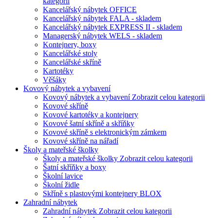
kategorii
Kancelářský nábytek OFFICE
Kancelářský nábytek FALA - skladem
Kancelářský nábytek EXPRESS II - skladem
Managerský nábytek WELS - skladem
Kontejnery, boxy
Kancelářské stoly
Kancelářské skříně
Kartotéky
Věšáky
Kovový nábytek a vybavení
Kovový nábytek a vybavení
Zobrazit celou kategorii
Kovové skříně
Kovové kartotéky a kontejnery
Kovové šatní skříně a skříňky
Kovové skříně s elektronickým zámkem
Kovové skříně na nářadí
Školy a mateřské školky
Školy a mateřské školky
Zobrazit celou kategorii
Šatní skříňky a boxy
Školní lavice
Školní židle
Skříně s plastovými kontejnery BLOX
Zahradní nábytek
Zahradní nábytek
Zobrazit celou kategorii