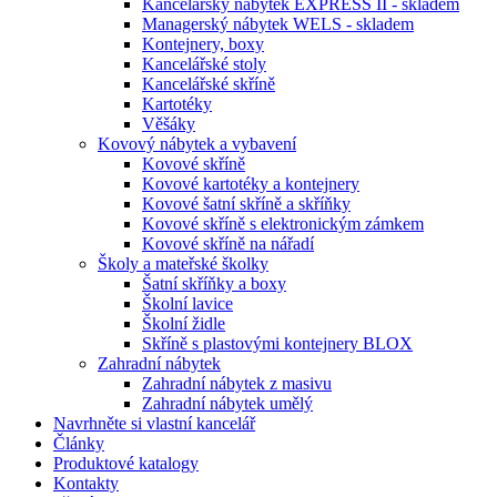
Kancelářský nábytek EXPRESS II - skladem
Managerský nábytek WELS - skladem
Kontejnery, boxy
Kancelářské stoly
Kancelářské skříně
Kartotéky
Věšáky
Kovový nábytek a vybavení
Kovové skříně
Kovové kartotéky a kontejnery
Kovové šatní skříně a skříňky
Kovové skříně s elektronickým zámkem
Kovové skříně na nářadí
Školy a mateřské školky
Šatní skříňky a boxy
Školní lavice
Školní židle
Skříně s plastovými kontejnery BLOX
Zahradní nábytek
Zahradní nábytek z masivu
Zahradní nábytek umělý
Navrhněte si vlastní kancelář
Články
Produktové katalogy
Kontakty