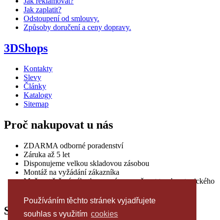
Jak reklamovat?
Jak zaplatit?
Odstoupení od smlouvy.
Způsoby doručení a ceny dopravy.
3DShops
Kontakty
Slevy
Články
Katalogy
Sitemap
Proč nakupovat u nás
ZDARMA odborné poradenství
Záruka až 5 let
Disponujeme velkou skladovou zásobou
Montáž na vyžádání zákazníka
Možnost řešení nábytku na míru a možnost tvorby atypického
řešení podle individuálních požadavků
Používáním těchto stránek vyjadřujete
Sledujte nás
souhlas s využitím
cookies