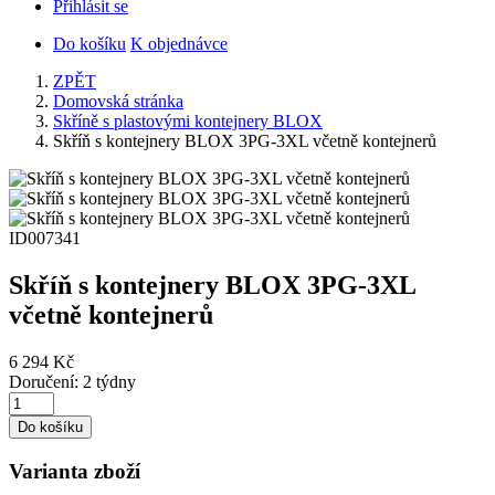
Přihlásit se
Do košíku
K objednávce
ZPĚT
Domovská stránka
Skříně s plastovými kontejnery BLOX
Skříň s kontejnery BLOX 3PG-3XL včetně kontejnerů
ID007341
Skříň s kontejnery BLOX 3PG-3XL
včetně kontejnerů
6 294 Kč
Doručení: 2 týdny
Do košíku
Varianta zboží