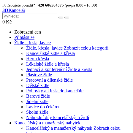
Potřebujete poradit?
+420 606564375
(po-pá 8:00 - 16:00)
3DK
ancelář
0
Kč
Zobrazení cen
Přihlásit se
Židle, křesla, lavice
Židle, křesla, lavice
Zobrazit celou kategorii
Kancelářské židle a křesla
Herní křesla
Lékařské židle a křesla
Jednací a konferenční židle a křesla
Plastové židle
Pracovní a dílenské židle
Dětské židle
Pohovky a křesla do kanceláře
Barové židle
Jídelní židle
Lavice do čekáren
Školní židle
Náhradní díly kancelářských židlí
Kancelářský a manažerský nábytek
Kancelářský a manažerský nábytek
Zobrazit celou