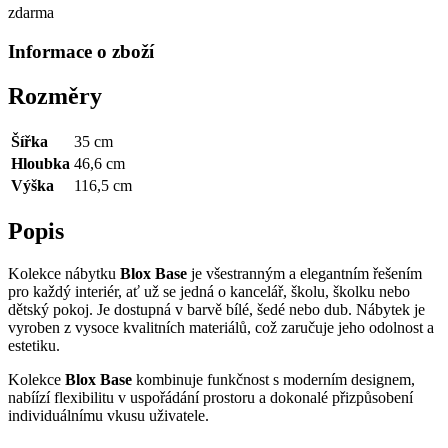
zdarma
Informace o zboží
Rozměry
Šířka
35 cm
Hloubka
46,6 cm
Výška
116,5 cm
Popis
Kolekce nábytku
Blox Base
je všestranným a elegantním řešením
pro každý interiér, ať už se jedná o kancelář, školu, školku nebo
dětský pokoj. Je dostupná v barvě bílé, šedé nebo dub. Nábytek je
vyroben z vysoce kvalitních materiálů, což zaručuje jeho odolnost a
estetiku.
Kolekce
Blox Base
kombinuje funkčnost s moderním designem,
nabíízí flexibilitu v uspořádání prostoru a dokonalé přizpůsobení
individuálnímu vkusu uživatele.