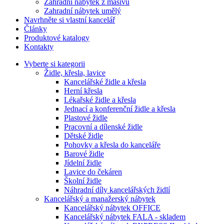
Zahradní nábytek z masivu
Zahradní nábytek umělý
Navrhněte si vlastní kancelář
Články
Produktové katalogy
Kontakty
Vyberte si kategorii
Židle, křesla, lavice
Kancelářské židle a křesla
Herní křesla
Lékařské židle a křesla
Jednací a konferenční židle a křesla
Plastové židle
Pracovní a dílenské židle
Dětské židle
Pohovky a křesla do kanceláře
Barové židle
Jídelní židle
Lavice do čekáren
Školní židle
Náhradní díly kancelářských židlí
Kancelářský a manažerský nábytek
Kancelářský nábytek OFFICE
Kancelářský nábytek FALA - skladem