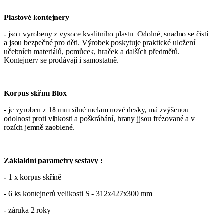
Plastové kontejnery
- jsou vyrobeny z vysoce kvalitního plastu. Odolné, snadno se čistí
a jsou bezpečné pro děti. Výrobek poskytuje praktické uložení
učebních materiálů, pomůcek, hraček a dalších předmětů.
Kontejnery se prodávají i samostatně.
Korpus skříní Blox
- je vyroben z 18 mm silné melaminové desky, má zvýšenou
odolnost proti vlhkosti a poškrábání, hrany jjsou frézované a v
rozích jemně zaoblené.
Záklaldní parametry sestavy :
-
1 x korpus skříně
- 6 ks kontejnerů velikosti S - 312x427x300 mm
- záruka 2 roky