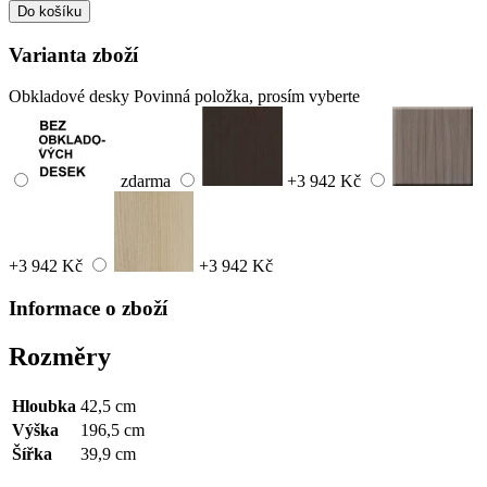
Do košíku
Varianta zboží
Obkladové desky
Povinná položka, prosím vyberte
zdarma
+3 942 Kč
+3 942 Kč
+3 942 Kč
Informace o zboží
Rozměry
Hloubka
42,5 cm
Výška
196,5 cm
Šířka
39,9 cm