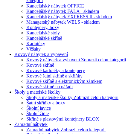
kategorii
Kancelářský nábytek OFFICE
Kancelářský nábytek FALA - skladem
Kancelářský nábytek EXPRESS II - skladem
Managerský nábytek WELS - skladem
Kontejnery, boxy
Kancelářské stoly
Kancelářské skříně
Kartotéky
Věšáky
Kovový nábytek a vybavení
Kovový nábytek a vybavení
Zobrazit celou kategorii
Kovové skříně
Kovové kartotéky a kontejnery
Kovové šatní skříně a skříňky
Kovové skříně s elektronickým zámkem
Kovové skříně na nářadí
Školy a mateřské školky
Školy a mateřské školky
Zobrazit celou kategorii
Šatní skříňky a boxy
Školní lavice
Školní židle
Skříně s plastovými kontejnery BLOX
Zahradní nábytek
Zahradní nábytek
Zobrazit celou kategorii