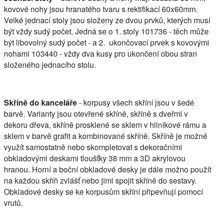
kovové nohy jsou hranatého tvaru s rektifikací 60x60mm.
Velké jednací stoly jsou složeny ze dvou prvků, kterých musí
být vždy sudý počet. Jedná se o 1. stoly 101736 - těch může
být libovolný sudý počet - a 2. ukončovací prvek s kovovými
nohami 103440 - vždy dva kusy pro ukončení obou stran
složeného jednacího stolu.
Skříně do kanceláře
- korpusy všech skříní jsou v šedé
barvě. Varianty jsou otevřené skříně, skříně s dveřmi v
dekoru dřeva, skříně prosklené se sklem v hliníkové rámu a
sklem v barvě grafit a kombinované skříně. Skříně je možné
využít samostatně nebo skompletovat s dekoračními
obkladovými deskami tloušťky 38 mm a 3D akrylovou
hranou. Horní a boční obkladové desky je dále možno použít
na každou skříň zvlášť nebo jimi spojit skříně do sestavy.
Obkladové desky se ke korpusům skříní připevňují pomocí
vrutů.