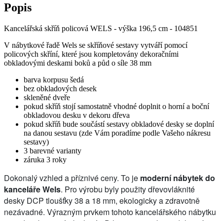
Popis
Kancelářská skříň policová WELS - výška 196,5 cm - 104851
V nábytkové řadě Wels se skříňové sestavy vytváří pomocí
policových skříní, které jsou kompletovány dekoračními
obkladovými deskami boků a půd o síle 38 mm
barva korpusu šedá
bez obkladových desek
skleněné dveře
pokud skříň stojí samostatně vhodné doplnit o horní a boční
obkladovou desku v dekoru dřeva
pokud skříň bude součástí sestavy obkladové desky se doplní
na danou sestavu (zde Vám poradíme podle Vašeho nákresu
sestavy)
3 barevné varianty
záruka 3 roky
Dokonalý vzhled a příznivé ceny. To je
moderní nábytek do
kanceláře Wels
. Pro výrobu byly použity dřevovláknité
desky DCP tloušťky 38 a 18 mm, ekologicky a zdravotně
nezávadné. Výrazným prvkem tohoto kancelářského nábytku