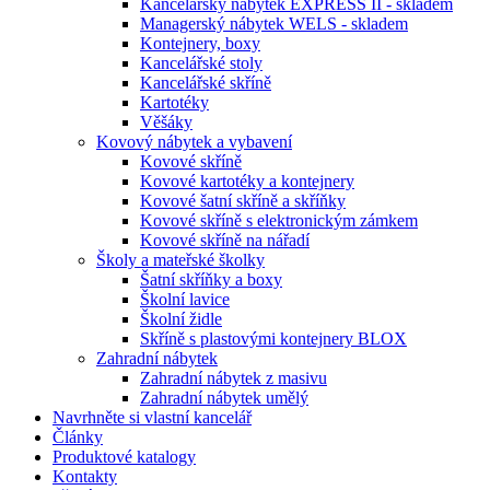
Kancelářský nábytek EXPRESS II - skladem
Managerský nábytek WELS - skladem
Kontejnery, boxy
Kancelářské stoly
Kancelářské skříně
Kartotéky
Věšáky
Kovový nábytek a vybavení
Kovové skříně
Kovové kartotéky a kontejnery
Kovové šatní skříně a skříňky
Kovové skříně s elektronickým zámkem
Kovové skříně na nářadí
Školy a mateřské školky
Šatní skříňky a boxy
Školní lavice
Školní židle
Skříně s plastovými kontejnery BLOX
Zahradní nábytek
Zahradní nábytek z masivu
Zahradní nábytek umělý
Navrhněte si vlastní kancelář
Články
Produktové katalogy
Kontakty