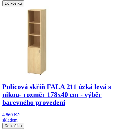
Do košíku
Policová skříň FALA 211 úzká levá s
nikou- rozměr 178x40 cm - výběr
barevného provedení
4 869 Kč
skladem
Do košíku