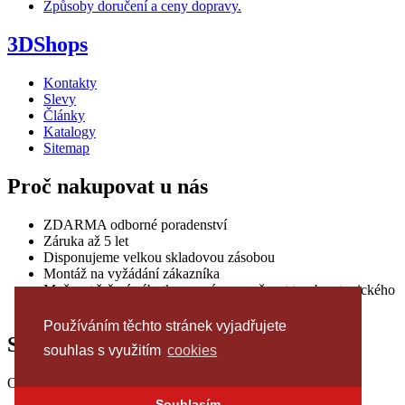
Způsoby doručení a ceny dopravy.
3DShops
Kontakty
Slevy
Články
Katalogy
Sitemap
Proč nakupovat u nás
ZDARMA odborné poradenství
Záruka až 5 let
Disponujeme velkou skladovou zásobou
Montáž na vyžádání zákazníka
Možnost řešení nábytku na míru a možnost tvorby atypického
řešení podle individuálních požadavků
Používáním těchto stránek vyjadřujete
Sledujte nás
souhlas s využitím
cookies
Odkazy na další obchody
Souhlasím