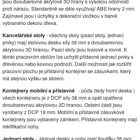
jsou dvoubarevné akrylové 3D hrany s vysokou odolností
proti nárazu. Standardně se dále využívají ABS hrany 2 mm.
Zajímavé jsou i úchytky s dekorační vložkou v barvě
vybraného dekoru dřeva.
Kancelářské stoly
- všechny stoly (psací stoly, jednací
prvky) mají stolovou desku síly 38 mm s dvoubarevnou
akrylovou 3D hranou. Psací stoly jsou tvarové a rovné. K
těmto pracovním stolům lze uchytit přídavné jednací prvky s
dřevěnou nebo kovovu podnoží. Další možností jak rozšířit
pracovní plochu je přístavný kontejner se zásuvkami, který
má stejnou výšku se stolem.
Kontejnery mobilní a přístavné
- půda (tedy horní deska )
všech kontejneru je z DCP síly 38 mm a opět opatřena
dvoubarevnou akrylovou 3D hranou. Ostatní části jsou
vyrobeny z DCP 18 mm. Mobilní a přístavné zásuvkové
kontejnery jsou vybaveny zámkem. Přístavné kontejnery mají
rektifikační nohy.
Jednací stoly
- stolové desky a nohy mají tloušťku 38 mm,