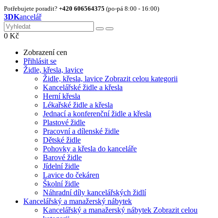
Potřebujete poradit?
+420 606564375
(po-pá 8:00 - 16:00)
3DK
ancelář
0
Kč
Zobrazení cen
Přihlásit se
Židle, křesla, lavice
Židle, křesla, lavice
Zobrazit celou kategorii
Kancelářské židle a křesla
Herní křesla
Lékařské židle a křesla
Jednací a konferenční židle a křesla
Plastové židle
Pracovní a dílenské židle
Dětské židle
Pohovky a křesla do kanceláře
Barové židle
Jídelní židle
Lavice do čekáren
Školní židle
Náhradní díly kancelářských židlí
Kancelářský a manažerský nábytek
Kancelářský a manažerský nábytek
Zobrazit celou