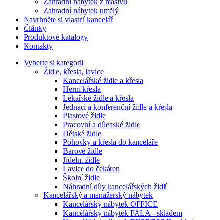
Zahradní nábytek z masivu
Zahradní nábytek umělý
Navrhněte si vlastní kancelář
Články
Produktové katalogy
Kontakty
Vyberte si kategorii
Židle, křesla, lavice
Kancelářské židle a křesla
Herní křesla
Lékařské židle a křesla
Jednací a konferenční židle a křesla
Plastové židle
Pracovní a dílenské židle
Dětské židle
Pohovky a křesla do kanceláře
Barové židle
Jídelní židle
Lavice do čekáren
Školní židle
Náhradní díly kancelářských židlí
Kancelářský a manažerský nábytek
Kancelářský nábytek OFFICE
Kancelářský nábytek FALA - skladem