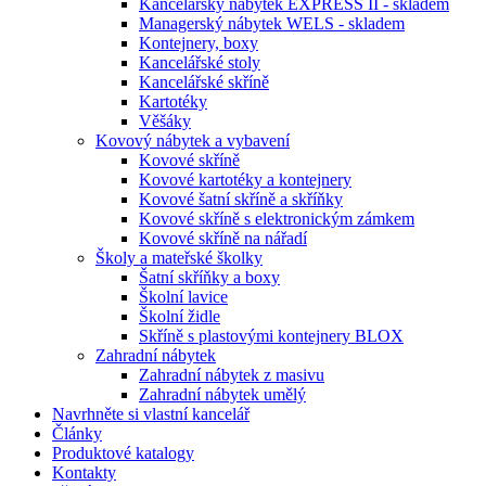
Kancelářský nábytek EXPRESS II - skladem
Managerský nábytek WELS - skladem
Kontejnery, boxy
Kancelářské stoly
Kancelářské skříně
Kartotéky
Věšáky
Kovový nábytek a vybavení
Kovové skříně
Kovové kartotéky a kontejnery
Kovové šatní skříně a skříňky
Kovové skříně s elektronickým zámkem
Kovové skříně na nářadí
Školy a mateřské školky
Šatní skříňky a boxy
Školní lavice
Školní židle
Skříně s plastovými kontejnery BLOX
Zahradní nábytek
Zahradní nábytek z masivu
Zahradní nábytek umělý
Navrhněte si vlastní kancelář
Články
Produktové katalogy
Kontakty