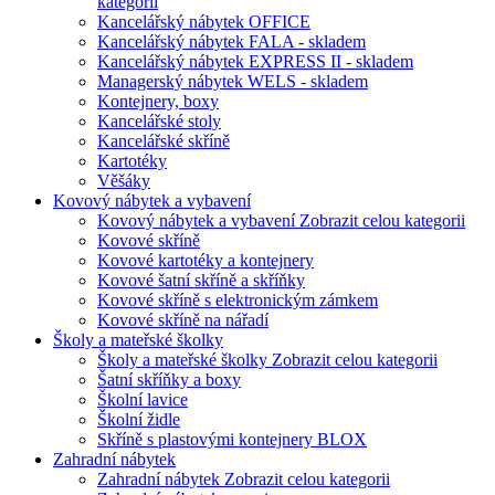
kategorii
Kancelářský nábytek OFFICE
Kancelářský nábytek FALA - skladem
Kancelářský nábytek EXPRESS II - skladem
Managerský nábytek WELS - skladem
Kontejnery, boxy
Kancelářské stoly
Kancelářské skříně
Kartotéky
Věšáky
Kovový nábytek a vybavení
Kovový nábytek a vybavení
Zobrazit celou kategorii
Kovové skříně
Kovové kartotéky a kontejnery
Kovové šatní skříně a skříňky
Kovové skříně s elektronickým zámkem
Kovové skříně na nářadí
Školy a mateřské školky
Školy a mateřské školky
Zobrazit celou kategorii
Šatní skříňky a boxy
Školní lavice
Školní židle
Skříně s plastovými kontejnery BLOX
Zahradní nábytek
Zahradní nábytek
Zobrazit celou kategorii