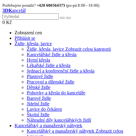
Potřebujete poradit?
+420 606564375
(po-pá 8:00 - 16:00)
3DK
ancelář
0
Kč
Zobrazení cen
Přihlásit se
Židle, křesla, lavice
Židle, křesla, lavice
Zobrazit celou kategorii
Kancelářské židle a křesla
Herní křesla
Lékařské židle a křesla
Jednací a konferenční židle a křesla
Plastové židle
Pracovní a dílenské židle
Dětské židle
Pohovky a křesla do kanceláře
Barové židle
Jídelní židle
Lavice do čekáren
Školní židle
Náhradní díly kancelářských židlí
Kancelářský a manažerský nábytek
Kancelářský a manažerský nábytek
Zobrazit celou