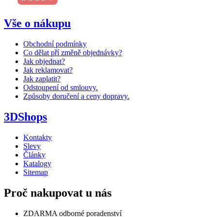
Vše o nákupu
Obchodní podmínky
Co dělat pří změně objednávky?
Jak objednat?
Jak reklamovat?
Jak zaplatit?
Odstoupení od smlouvy.
Způsoby doručení a ceny dopravy.
3DShops
Kontakty
Slevy
Články
Katalogy
Sitemap
Proč nakupovat u nás
ZDARMA odborné poradenství