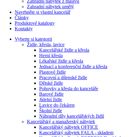
Zahradní nábytek z masivu
Zahradní nábytek umělý
Navrhněte si vlastní kancelář
Články
Produktové katalogy
Kontakty
Vyberte si kategorii
Židle, křesla, lavice
Kancelářské židle a křesla
Herní křesla
Lékařské židle a křesla
Jednací a konferenční židle a křesla
Plastové židle
Pracovní a dílenské židle
Dětské židle
Pohovky a křesla do kanceláře
Barové židle
Jídelní židle
Lavice do čekáren
Školní židle
Náhradní díly kancelářských židlí
Kancelářský a manažerský nábytek
Kancelářský nábytek OFFICE
Kancelářský nábytek FALA - skladem