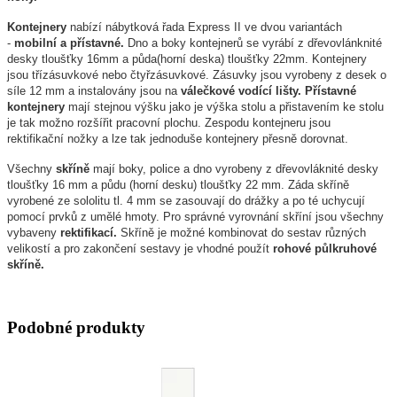
Kontejnery
nabízí nábytková řada Express II ve dvou variantách
-
mobilní a přístavné.
Dno a boky kontejnerů se vyrábí z dřevovlánknité
desky tloušťky 16mm a půda(horní deska) tloušťky 22mm. Kontejnery
jsou třízásuvkové nebo čtyřzásuvkové. Zásuvky jsou vyrobeny z desek o
síle 12 mm a instalovány jsou na
válečkové vodící lišty.
Přístavné
kontejnery
mají stejnou výšku jako je výška stolu a přistavením ke stolu
je tak možno rozšířit pracovní plochu. Zespodu kontejneru jsou
rektifikační nožky a lze tak jednoduše kontejnery přesně dorovnat.
Všechny
skříně
mají boky, police a dno vyrobeny z dřevovláknité desky
tloušťky 16 mm a půdu (horní desku) tloušťky 22 mm. Záda skříně
vyrobené ze sololitu tl. 4 mm se zasouvají do drážky a po té uchycují
pomocí prvků z umělé hmoty. Pro správné vyrovnání skříní jsou všechny
vybaveny
rektifikací.
Skříně je možné kombinovat do sestav různých
velikostí a pro zakončení sestavy je vhodné použít
rohové půlkruhové
skříně.
Podobné produkty