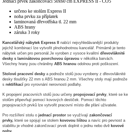
Jednací prvek zakončovací 50x60 cm EXPRESS II - CO5
určeno ke stolům Express II
noha prvku za příplatek
laminovaná dřevotříska tl. 22 mm
ABS hrany
záruka 3 roky
Kancelářský nábytek Express II
nabízí nejvyhledávanější produkty
jejichž kombinací lze vytvořit plnohodnotnou kancelář. Primárně je tento
nábytek určen pro personál.Je vyroben z vysoce kvalitní
dřevovláknité
desky s laminátovou povrchovou úpravou
v několika barvách.
Všechny hrany jsou chráněny
ABS hranou
odolnou proti poškození.
Stolové pracovní desky
a podnože stolů jsou vyrobeny z dřevovláknité
desky tloušťky 22 mm s ABS hranou 2 mm. Všechny stoly mají podnože
s
rektifikací
pro vyrovnání nerovnosti podlahy.
K propojení pracovních stolů jsou určeny
propojovací prvky
, které se ke
stolům připevňují pomocí kovových destiček. Pomocí těchto
propojovacích prvků lze vytvořit pracovní místo dle přání uživatele.
Pro rozšíření stolu o
jednací prostor
se využívají
zakončovací
prvky,
které se spojují se stolem
kovovou lištou
a navíc pro pevnost a
stabilitu je vhodné zakončovací prvek doplnit o jednu nebo dvě
kovové
nohy.